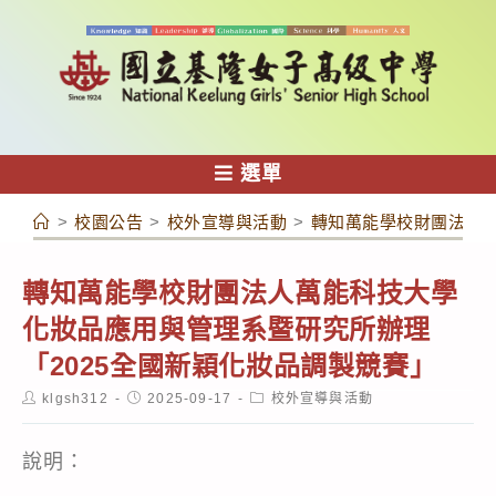
跳
轉
至
主
要
內
選單
容
>
校園公告
>
校外宣導與活動
>
轉知萬能學校財團法人萬
轉知萬能學校財團法人萬能科技大學
化妝品應用與管理系暨研究所辦理
「2025全國新穎化妝品調製競賽」
Post
Post
Post
klgsh312
2025-09-17
校外宣導與活動
author:
published:
category:
說明：