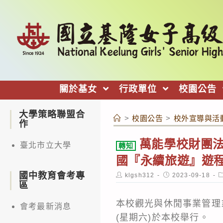
跳
轉
至
主
要
內
關於基女
行政單位
校園公告
容
大學策略聯盟合
>
校園公告
>
校外宣導與活
作
萬能學校財團法
臺北市立大學
轉知
國『永續旅遊』遊
國中教育會考專
Post
Post
P
klgsh312
2023-09-18
author:
published:
c
區
本校觀光與休閒事業管理系
會考最新消息
(星期六)於本校舉行。