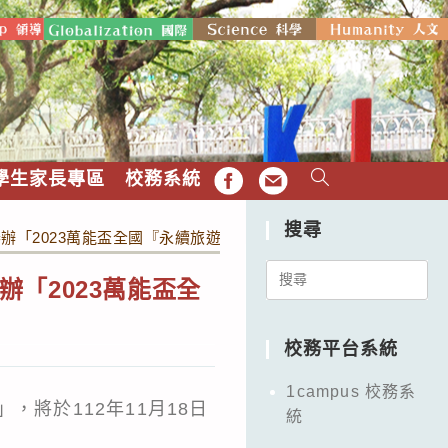
學生家長專區
校務系統
FB
EMAIL
搜尋
辦「2023萬能盃全國『永續旅遊』遊程規劃競賽」
Search
「2023萬能盃全
for:
校務平台系統
1campus 校務系
將於112年11月18日
統