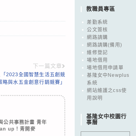
教職員專區
差勤系統
公文簽核
網路請購
網路請購(備用)
維修登記
場地借用
下一篇文章
場地借用申請單
「2023全國智慧生活五創競
基隆女中Newplus
策略與水五金創意行銷競賽」
系統
網站維護之css使
用說明
基隆女中校園行
事曆
與公共事務計畫 青年
Stan up！青開麥