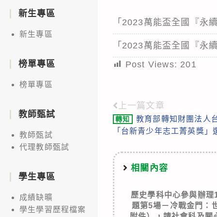
新生專區
「2023萬能盃全國『永
新生專區
「2023萬能盃全國『永
榜單專區
Post Views:
201
榜單專區
上一篇文章
Read
教師甄試
教育部轉知財團法人台
轉知
more
「台新青少年志工菁英獎」
教師甄試
articles
代理教師甄試
相關內容
學生專區
歷史學科中心參與辦理
成績缺曠
題第5場－冷戰金門：
學生學習歷程檔案
附件），請社會科及關