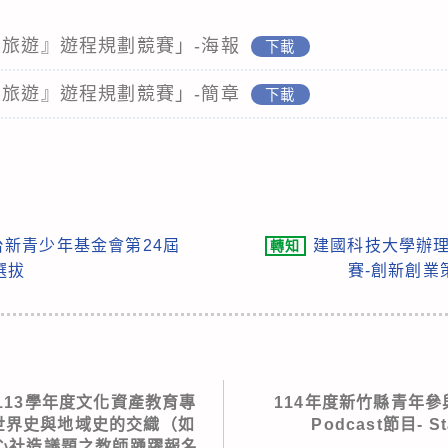
續旅遊』遊程規劃競賽」-海報
下載
續旅遊』遊程規劃競賽」-簡章
下載
新青少年基金會第24屆
建國科技大學辦理
轉知
選拔
賽-創新創業
113學年度文化資產教育專
114年度新竹縣青年參
世界史與地域史的交織（如
Podcast節目- 
心社造議題之教師踴躍報名