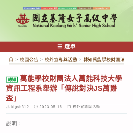
跳
轉
至
主
要
內
選單
容
>
校園公告
>
校外宣導與活動
>
轉知萬能學校財團法人萬
萬能學校財團法人萬能科技大學
轉知
資訊工程系舉辦「傳說對決JS萬爵
盃」
Post
Post
Post
klgsh312
2023-05-16
校外宣導與活動
author:
published:
category:
說明：