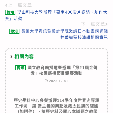
上一篇文章
Read
崑山科技大學辦理「臺南400影片邀請卡創作大
轉知
more
賽」活動
articles
下一篇文章
長榮大學資訊暨設計學院邀請日本動畫講師淺
轉知
井香織蒞校演講相關資訊
相關內容
國立教育廣播電臺辦理「第21屆金聲
轉知
獎」校園廣播節目競賽活動
2023-12-01
歷史學科中心參與辦理114學年度世界史專題
工作坊－鍚 安主義的興起及猶太民族的復國
（如附件），請歷史科及關心本議題之教師