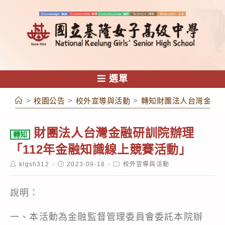
跳
轉
至
主
要
內
選單
容
>
校園公告
>
校外宣導與活動
>
轉知財團法人台灣金融研
財團法人台灣金融研訓院辦理
轉知
「112年金融知識線上競賽活動」
Post
Post
Post
klgsh312
2023-09-18
校外宣導與活動
author:
published:
category:
說明：
一、本活動為金融監督管理委員會委託本院辦