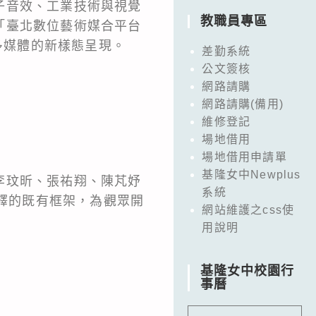
子音效、工業技術與視覺
教職員專區
「臺北數位藝術媒合平台
多媒體的新樣態呈現。
差勤系統
公文簽核
網路請購
網路請購(備用)
維修登記
場地借用
場地借用申請單
基隆女中Newplus
李玟昕、張祐翔、陳芃妤
系統
樂詮釋的既有框架，為觀眾開
網站維護之css使
用說明
基隆女中校園行
事曆