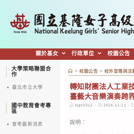
跳
轉
至
主
要
內
關於基女
行政單位
校園公告
容
大學策略聯盟合
>
校園公告
>
校外宣導與活
作
轉知財團法人工業
臺北市立大學
臺藝大音樂演奏跨
國中教育會考專
Post
Post
P
klgsh312
2024-11-12
author:
published:
c
區
說明：
會考最新消息