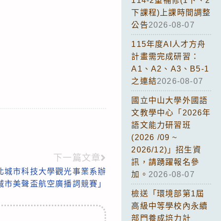
114-2重補修(1下、2
下課程)上課時間調整
公告
2026-08-07
115年度AI人才方舟
計畫需完成研習：
A1、A2、A3、B5-1
之連結
2026-08-07
國立中山大學外國語
文教學中心「2026年
語文能力研習班
(2026 /09 ~
2026/12)」招生資
下一篇文章
訊，請踴躍報名參
北城市科技大學觀光事業系辦
加。
2026-08-07
 城市美聲盃航空廣播詞競賽」
檢送「環境部第1屆
高級中等學校內永續
部門養成培力計