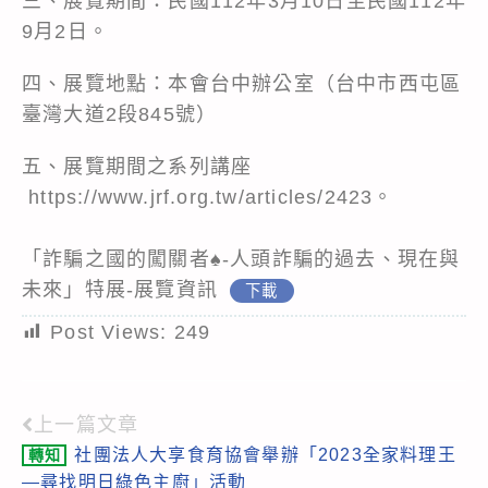
三、展覽期間：民國112年3月10日至民國112年
9月2日。
四、展覽地點：本會台中辦公室（台中市西屯區
臺灣大道2段845號）
五、展覽期間之系列講座
https://www.jrf.org.tw/articles/2423。
「詐騙之國的闖關者♠-人頭詐騙的過去、現在與
未來」特展-展覽資訊
下載
Post Views:
249
上一篇文章
Read
社團法人大享食育協會舉辦「2023全家料理王
轉知
more
—尋找明日綠色主廚」活動