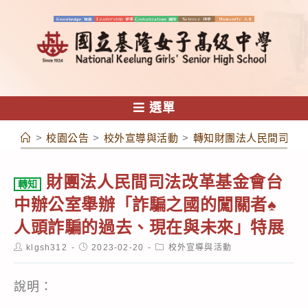
跳
轉
至
主
要
內
選單
容
>
校園公告
>
校外宣導與活動
>
轉知財團法人民間司法改
財團法人民間司法改革基金會台
轉知
中辦公室舉辦「詐騙之國的闖關者♠
人頭詐騙的過去、現在與未來」特展
Post
Post
Post
klgsh312
2023-02-20
校外宣導與活動
author:
published:
category:
說明：