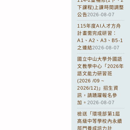
114-2重補修(1下、2
下課程)上課時間調整
公告
2026-08-07
115年度AI人才方舟
計畫需完成研習：
A1、A2、A3、B5-1
之連結
2026-08-07
國立中山大學外國語
文教學中心「2026年
語文能力研習班
(2026 /09 ~
2026/12)」招生資
訊，請踴躍報名參
加。
2026-08-07
檢送「環境部第1屆
高級中等學校內永續
部門養成培力計