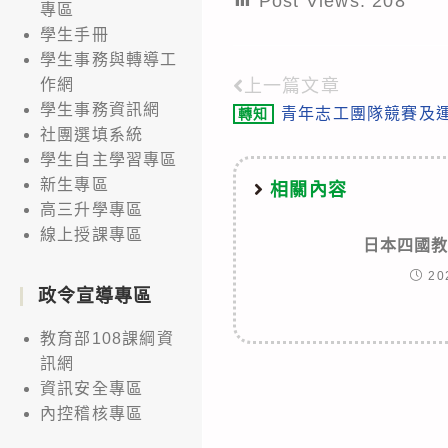
Post Views:
208
專區
學生手冊
學生事務與轉導工
上一篇文章
作網
Read
學生事務資訊網
青年志工團隊競賽及
轉知
more
社團選填系統
articles
學生自主學習專區
新生專區
相關內容
高三升學專區
線上授課專區
日本四國
20
政令宣導專區
教育部108課綱資
訊網
資訊安全專區
內控稽核專區