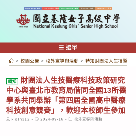
跳
轉
至
主
要
內
選單
容
>
校園公告
>
校外宣導與活動
>
轉知財團法人生技醫療
財團法人生技醫療科技政策研究
轉知
中心與臺北市教育局偕同全國13所醫
學系共同舉辦「第四屆全國高中醫療
科技創意競賽」，歡迎本校師生參加
Post
Post
Post
klgsh312
2024-09-16
校外宣導與活動
author:
published:
category: