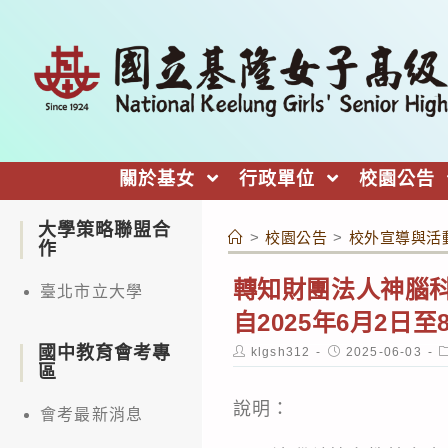
跳
轉
至
主
要
內
關於基女
行政單位
校園公告
容
大學策略聯盟合
>
校園公告
>
校外宣導與活
作
轉知財團法人神腦科
臺北市立大學
自2025年6月2日至
國中教育會考專
Post
Post
P
klgsh312
2025-06-03
author:
published:
c
區
說明：
會考最新消息