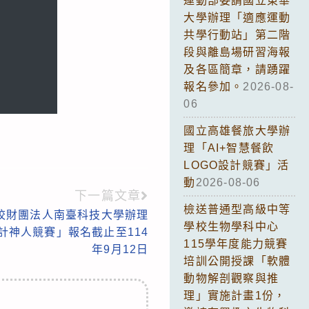
運動部委請國立東華
大學辦理「適應運動
共學行動站」第二階
段與離島場研習海報
及各區簡章，請踴躍
報名參加。
2026-08-
06
國立高雄餐旅大學辦
理「AI+智慧餐飲
LOGO設計競賽」活
動
2026-08-06
下一篇文章
檢送普通型高級中等
校財團法人南臺科技大學辦理
學校生物學科中心
S設計神人競賽」報名截止至114
115學年度能力競賽
年9月12日
培訓公開授課「軟體
動物解剖觀察與推
理」實施計畫1份，