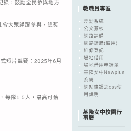
紀錄，鼓勵全民參與地方
教職員專區
差勤系統
社會大眾踴躍參與，總獎
公文簽核
網路請購
網路請購(備用)
維修登記
場地借用
直式短片競賽：2025年6月
場地借用申請單
基隆女中Newplus
系統
網站維護之css使
用說明
，每隊1-5人，最高可獲
基隆女中校園行
事曆