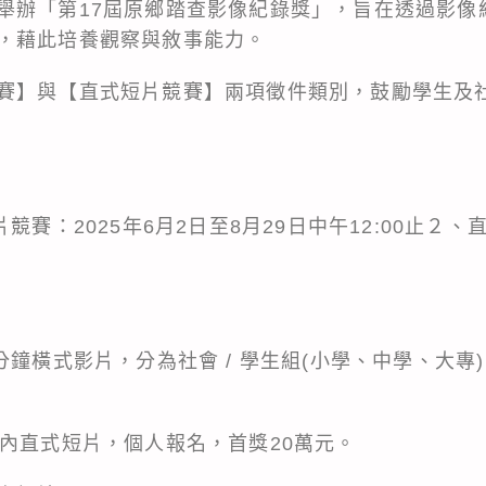
舉辦「第17屆原鄉踏查影像紀錄獎」，旨在透過影像
，藉此培養觀察與敘事能力。
賽】與【直式短片競賽】兩項徵件類別，鼓勵學生及
競賽：2025年6月2日至8月29日中午12:00止２、
分鐘橫式影片，分為社會 / 學生組(小學、中學、大專)
秒內直式短片，個人報名，首獎20萬元。