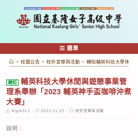
跳
轉
至
主
要
內
選單
容
>
校園公告
>
校外宣導與活動
>
轉知輔英科技大學休閒與
輔英科技大學休閒與遊憩事業管
轉知
理系舉辦「2023 輔英神手盃咖啡沖煮
大賽」
Post
Post
Post
klgsh312
2022-11-22
校外宣導與活動
author:
published:
category:
說明：