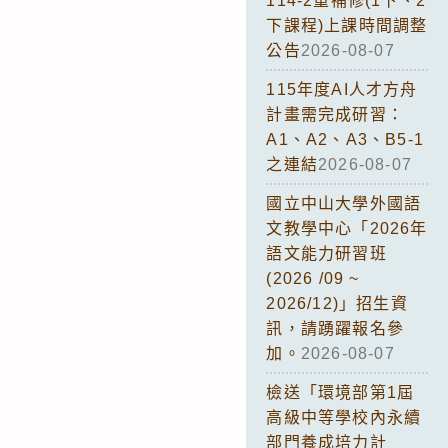
114-2重補修(1下、2
下課程)上課時間調整
公告
2026-08-07
115年度AI人才方舟
計畫需完成研習：
A1、A2、A3、B5-1
之連結
2026-08-07
國立中山大學外國語
文教學中心「2026年
語文能力研習班
(2026 /09 ~
2026/12)」招生資
訊，請踴躍報名參
加。
2026-08-07
檢送「環境部第1屆
高級中等學校內永續
部門養成培力計