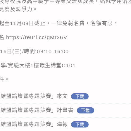
技專校院及高中職學生專業交流與成長，縮減學用落
見度及競爭力。
起至11月09日截止，一律免報名費，名額有限。
s://reurl.cc/gMr36V
日(三)/時間:08:10-16:00
學/實驗大樓1樓環生講堂C101
件。
技結盟論壇暨專題競賽」來文
下載
科技結盟論壇暨專題競賽」計畫書
下載
技結盟論壇暨專題競賽」海報
下載