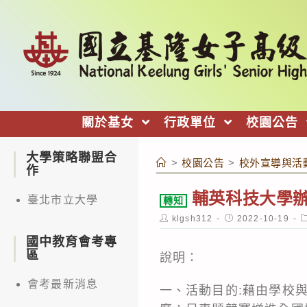
跳
轉
至
主
要
內
關於基女
行政單位
校園公告
容
大學策略聯盟合
>
校園公告
>
校外宣導與活
作
輔英科技大學辦
臺北市立大學
轉知
Post
Post
P
klgsh312
2022-10-19
author:
published:
c
國中教育會考專
區
說明：
會考最新消息
一、活動目的:藉由學校