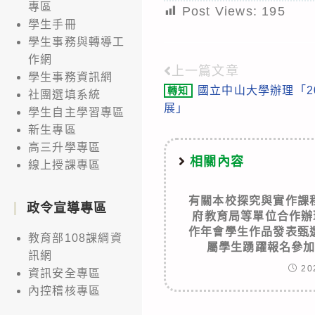
專區
Post Views:
195
學生手冊
學生事務與轉導工
作網
上一篇文章
Read
學生事務資訊網
國立中山大學辦理「20
轉知
more
社團選填系統
展」
學生自主學習專區
articles
新生專區
高三升學專區
相關內容
線上授課專區
有關本校探究與實作課
政令宣導專區
府教育局等單位合作辦
作年會學生作品發表甄
教育部108課綱資
屬學生踴躍報名參
訊網
20
資訊安全專區
內控稽核專區