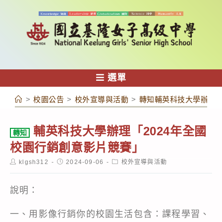
跳
轉
至
主
要
內
選單
容
>
校園公告
>
校外宣導與活動
>
轉知輔英科技大學辦理「
輔英科技大學辦理「2024年全國
轉知
校園行銷創意影片競賽」
Post
Post
Post
klgsh312
2024-09-06
校外宣導與活動
author:
published:
category:
說明：
一、用影像行銷你的校園生活包含：課程學習、