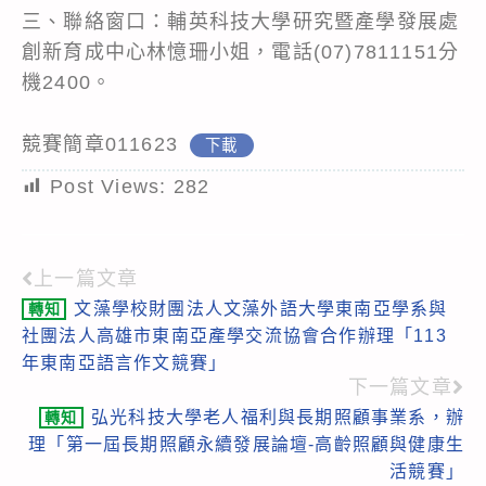
三、聯絡窗口：輔英科技大學研究暨產學發展處
創新育成中心林憶珊小姐，電話(07)7811151分
機2400。
競賽簡章011623
下載
Post Views:
282
上一篇文章
Read
文藻學校財團法人文藻外語大學東南亞學系與
轉知
more
社團法人高雄市東南亞產學交流協會合作辦理「113
articles
年東南亞語言作文競賽」
下一篇文章
弘光科技大學老人福利與長期照顧事業系，辦
轉知
理「第一屆長期照顧永續發展論壇-高齡照顧與健康生
活競賽」