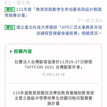
上一篇文章
Read
111年度「教育部鼓勵學生參加藝術與設計類國
轉知
more
際競賽計畫」
articles
下一篇文章
國立臺北科技大學籌辦「APEC亞太事務青年培
轉知
訓課程暨模擬會議競賽」相關資訊。
相關內容
社團法人台灣駭客協會於11月26-27日辦理
「HITCON 2021 台灣駭客年會」
2021-10-18
115年度教育部國民及學前教育署補助教育部
主管之高級中等學校學生校園刊物印製費實
施計畫