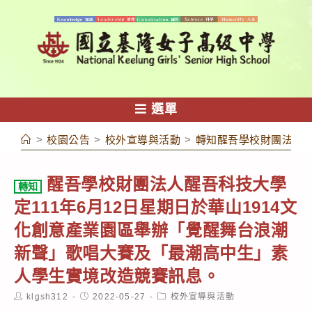
跳
轉
至
主
要
內
選單
容
>
校園公告
>
校外宣導與活動
>
轉知醒吾學校財團法人醒
醒吾學校財團法人醒吾科技大學
轉知
定111年6月12日星期日於華山1914文
化創意產業園區舉辦「覺醒舞台浪潮
新聲」歌唱大賽及「最潮高中生」素
人學生實境改造競賽訊息。
Post
Post
Post
klgsh312
2022-05-27
校外宣導與活動
author:
published:
category: