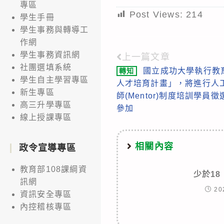
專區
Post Views:
214
學生手冊
學生事務與轉導工
作網
學生事務資訊網
上一篇文章
Read
社團選填系統
國立成功大學執行教
轉知
more
學生自主學習專區
人才培育計畫」，將進行人
articles
新生專區
師(Mentor)制度培訓學
高三升學專區
參加
線上授課專區
相關內容
政令宣導專區
教育部108課綱資
少於1
訊網
20
資訊安全專區
內控稽核專區