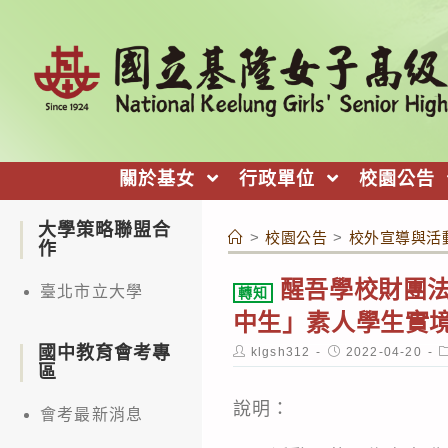
跳
轉
至
主
要
內
關於基女
行政單位
校園公告
容
大學策略聯盟合
>
校園公告
>
校外宣導與活
作
醒吾學校財團法
臺北市立大學
轉知
中生」素人學生實
國中教育會考專
Post
Post
P
klgsh312
2022-04-20
author:
published:
c
區
說明：
會考最新消息