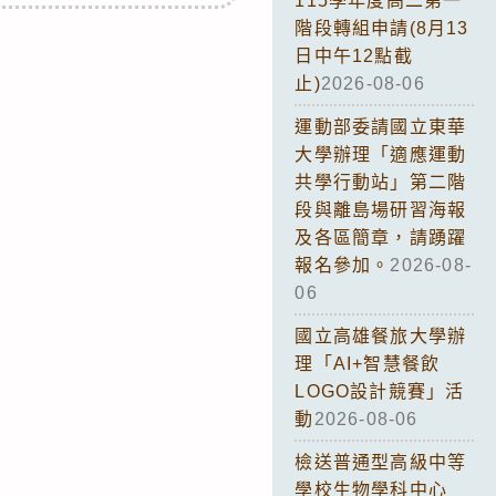
115學年度高二第一
階段轉組申請(8月13
日中午12點截
止)
2026-08-06
運動部委請國立東華
大學辦理「適應運動
共學行動站」第二階
段與離島場研習海報
及各區簡章，請踴躍
報名參加。
2026-08-
06
國立高雄餐旅大學辦
理「AI+智慧餐飲
LOGO設計競賽」活
動
2026-08-06
檢送普通型高級中等
學校生物學科中心