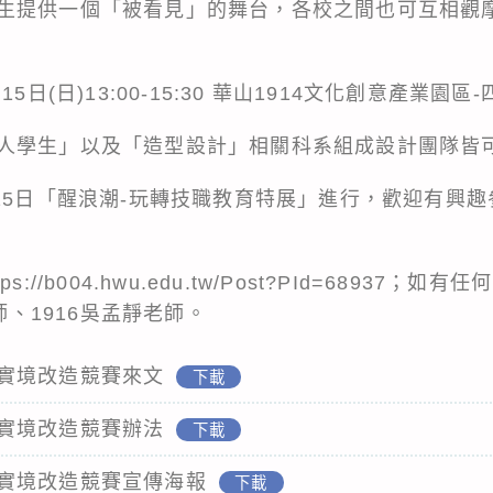
生提供一個「被看見」的舞台，各校之間也可互相觀
5日(日)13:00-15:30 華山1914文化創意產業園區
人學生」以及「造型設計」相關科系組成設計團隊皆
至15日「醒浪潮-玩轉技職教育特展」進行，歡迎有興
//b004.hwu.edu.tw/Post?PId=68937；如有
老師、1916吳孟靜老師。
實境改造競賽來文
下載
實境改造競賽辦法
下載
實境改造競賽宣傳海報
下載