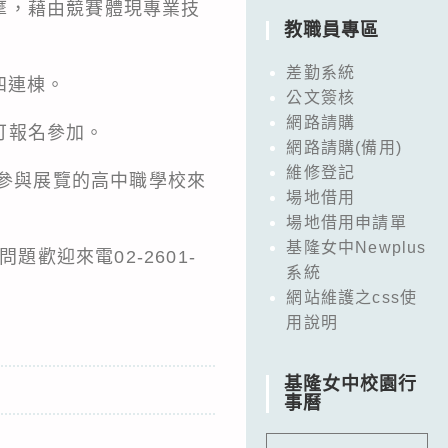
摩，藉由競賽體現專業技
教職員專區
差勤系統
-四連棟。
公文簽核
網路請購
可報名參加。
網路請購(備用)
維修登記
趣參與展覽的高中職學校來
場地借用
場地借用申請單
基隆女中Newplus
任何問題歡迎來電02-2601-
系統
網站維護之css使
用說明
基隆女中校園行
事曆