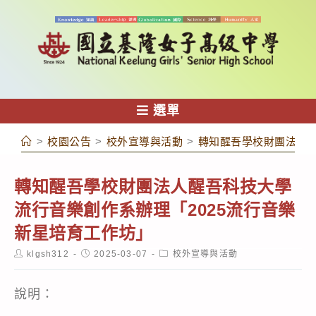
跳
轉
至
主
要
內
選單
容
>
校園公告
>
校外宣導與活動
>
轉知醒吾學校財團法人醒
轉知醒吾學校財團法人醒吾科技大學
流行音樂創作系辦理「2025流行音樂
新星培育工作坊」
Post
Post
Post
klgsh312
2025-03-07
校外宣導與活動
author:
published:
category:
說明：