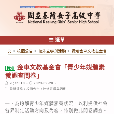
跳
轉
至
主
要
內
選單
容
>
校園公告
>
校外宣導與活動
>
轉知金車文教基金會「
金車文教基金會「青少年媒體素
轉知
養調查問卷」
Post
Post
klgsh310
2023-09-20
author:
published:
Post
最新消息
/
校園公告
/
校外宣導與活動
category:
一、為瞭解青少年媒體素養狀況，以利提供社會
各界制定活動方向及內容，特別做此問卷調查。