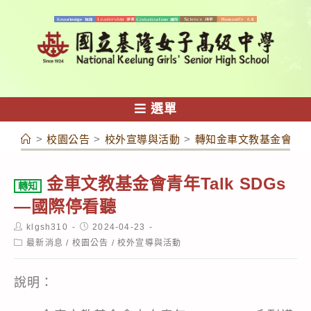
跳
轉
至
主
要
內
選單
容
>
校園公告
>
校外宣導與活動
>
轉知金車文教基金會青年T
金車文教基金會青年Talk SDGs
轉知
—國際停看聽
Post
Post
klgsh310
2024-04-23
author:
published:
Post
最新消息
/
校園公告
/
校外宣導與活動
category:
說明：