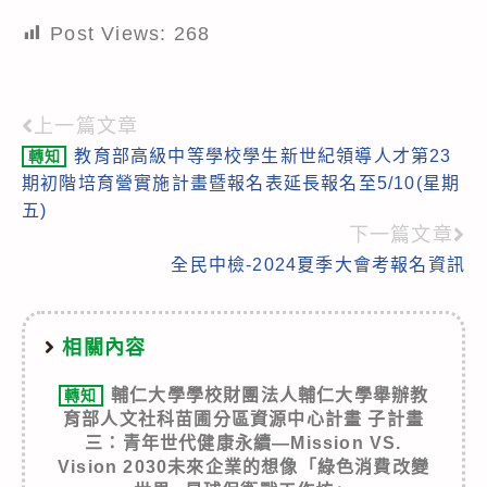
Post Views:
268
上一篇文章
Read
教育部高級中等學校學生新世紀領導人才第23
轉知
more
期初階培育營實施計畫暨報名表延長報名至5/10(星期
articles
五)
下一篇文章
全民中檢-2024夏季大會考報名資訊
相關內容
輔仁大學學校財團法人輔仁大學舉辦教
轉知
育部人文社科苗圃分區資源中心計畫 子計畫
三：青年世代健康永續—Mission VS.
Vision 2030未來企業的想像「綠色消費改變