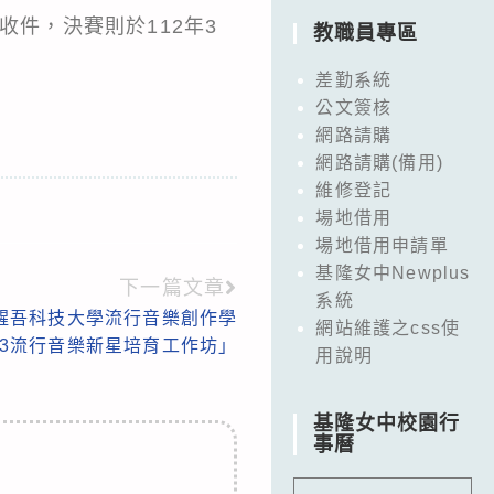
收件，決賽則於112年3
教職員專區
差勤系統
公文簽核
網路請購
網路請購(備用)
維修登記
場地借用
場地借用申請單
基隆女中Newplus
下一篇文章
系統
醒吾科技大學流行音樂創作學
網站維護之css使
23流行音樂新星培育工作坊」
用說明
基隆女中校園行
事曆