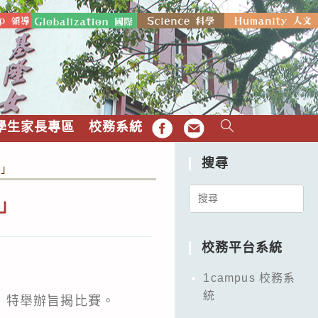
學生家長專區
校務系統
FB
EMAIL
搜尋
賽」
Search
」
for:
校務平台系統
1campus 校務系
統
，特舉辦旨揭比賽。