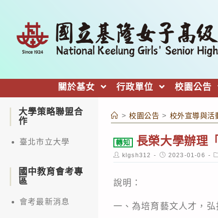
跳
轉
至
主
要
內
關於基女
行政單位
校園公告
容
大學策略聯盟合
>
校園公告
>
校外宣導與活
作
長榮大學辦理
臺北市立大學
轉知
Post
Post
P
klgsh312
2023-01-06
author:
published:
c
國中教育會考專
區
說明：
會考最新消息
一、為培育藝文人才，弘