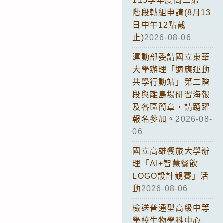
115學年度高二第一
階段轉組申請(8月13
日中午12點截
止)
2026-08-06
運動部委請國立東華
大學辦理「適應運動
共學行動站」第二階
段與離島場研習海報
及各區簡章，請踴躍
報名參加。
2026-08-
06
國立高雄餐旅大學辦
理「AI+智慧餐飲
LOGO設計競賽」活
動
2026-08-06
檢送普通型高級中等
學校生物學科中心