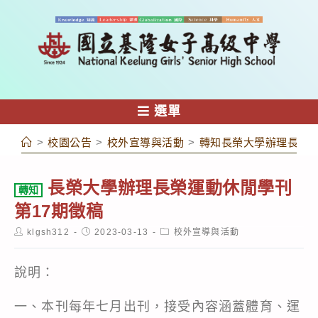
跳
轉
至
主
要
內
選單
容
>
校園公告
>
校外宣導與活動
>
轉知長榮大學辦理長榮運
長榮大學辦理長榮運動休閒學刊
轉知
第17期徵稿
Post
Post
Post
klgsh312
2023-03-13
校外宣導與活動
author:
published:
category:
說明：
一、本刊每年七月出刊，接受內容涵蓋體育、運