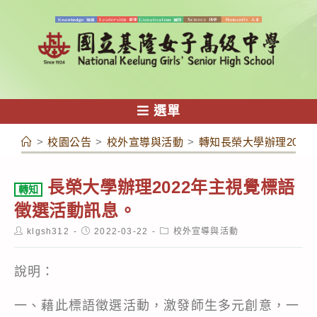
跳
轉
至
主
要
內
選單
容
>
校園公告
>
校外宣導與活動
>
轉知長榮大學辦理202
長榮大學辦理2022年主視覺標語
轉知
徵選活動訊息。
Post
Post
Post
klgsh312
2022-03-22
校外宣導與活動
author:
published:
category:
說明：
一、藉此標語徵選活動，激發師生多元創意，一