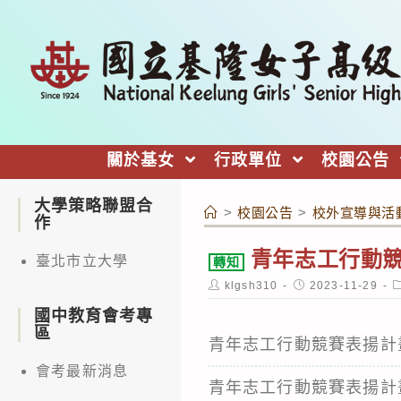
跳
轉
至
主
要
內
關於基女
行政單位
校園公告
容
大學策略聯盟合
>
校園公告
>
校外宣導與活
作
青年志工行動
臺北市立大學
轉知
Post
Post
P
klgsh310
2023-11-29
author:
published:
c
國中教育會考專
區
青年志工行動競賽表揚計
會考最新消息
青年志工行動競賽表揚計