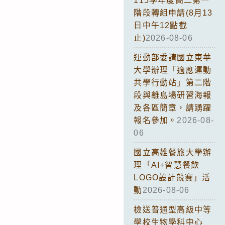
115學年度高二第一
階段轉組申請(8月13
日中午12點截
止)
2026-08-06
運動部委請國立東華
大學辦理「適應運動
共學行動站」第二階
段與離島場研習海報
及各區簡章，請踴躍
報名參加。
2026-08-
06
國立高雄餐旅大學辦
理「AI+智慧餐飲
LOGO設計競賽」活
動
2026-08-06
檢送普通型高級中等
學校生物學科中心