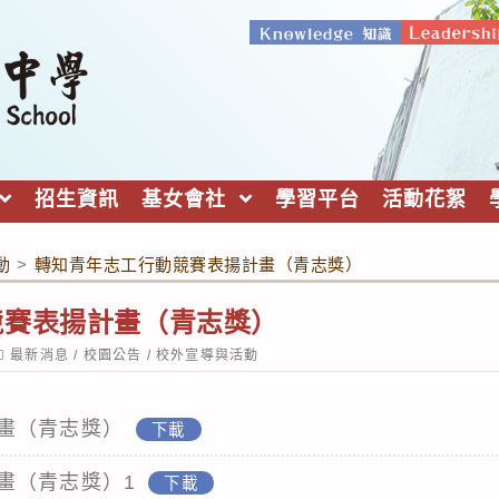
招生資訊
基女會社
學習平台
活動花絮
動
>
轉知青年志工行動競賽表揚計畫（青志獎）
競賽表揚計畫（青志獎）
ost
最新消息
/
校園公告
/
校外宣導與活動
ategory:
畫（青志獎）
下載
畫（青志獎）1
下載