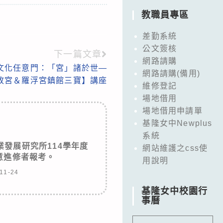
教職員專區
差勤系統
公文簽核
下一篇文章
網路請購
文化任意門：「宮」諸於世—
網路請購(備用)
故宮＆羅浮宮鎮館三寶】講座
維修登記
場地借用
場地借用申請單
基隆女中Newplus
系統
發展研究所114學年度
網站維護之css使
意進修者報考。
用說明
11-24
基隆女中校園行
事曆