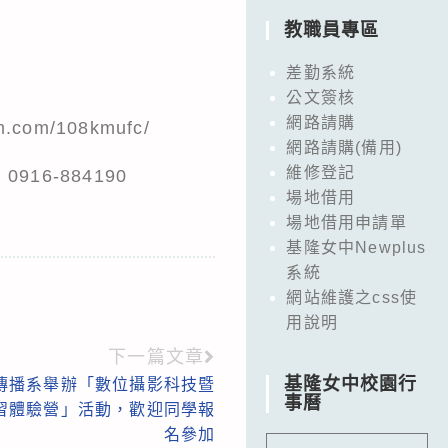
教職員專區
差勤系統
公文簽核
網路請購
.com/108kmufc/
網路請購(備用)
維修登記
916-884190
場地借用
場地借用申請單
基隆女中Newplus
系統
網站維護之css使
用說明
下一篇文章
基隆女中校園行
傳播系舉辦「數位攝影科技暨
事曆
認證研習體驗營」活動，歡迎同學報
名參加