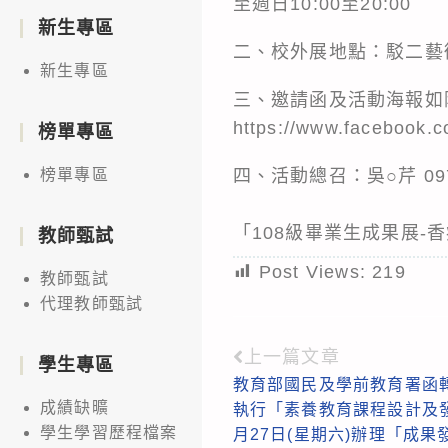
至週日10:00至20:00
新生專區
二、校外展地點：駁二藝
新生專區
三、邀請函及活動海報如
https://www.facebook
榜單專區
四、活動總召：吳○芹 0970
榜單專區
「108級畢業生成果展-
教師甄試
Post Views:
219
教師甄試
代理教師甄試
上一篇文章
Read
學生專區
教育部國民及學前教育署函
more
成績缺曠
執行「素養教育課程設計及發
articles
學生學習歷程檔案
月27日(星期六)辦理「成