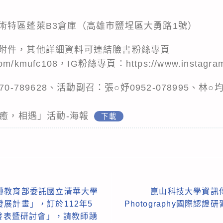
術特區蓬萊B3倉庫（高雄市鹽埕區大勇路1號）
附件，其他詳細資料可連結臉書粉絲專頁
.com/kmufc108，IG粉絲專頁：https://www.instagram
-789628、活動副召：張○妤0952-078995、林○均 0
香癒，相遇」活動-海報
下載
轉教育部委託國立清華大學
崑山科技大學資訊
展計畫」，訂於112年5
Photography國際
果發表暨研討會」，請教師踴