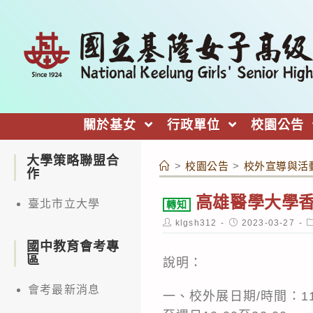
跳
轉
至
主
要
內
關於基女
行政單位
校園公告
容
大學策略聯盟合
>
校園公告
>
校外宣導與活
作
高雄醫學大學香
臺北市立大學
轉知
Post
Post
P
klgsh312
2023-03-27
author:
published:
c
國中教育會考專
區
說明：
會考最新消息
一、校外展日期/時間：11