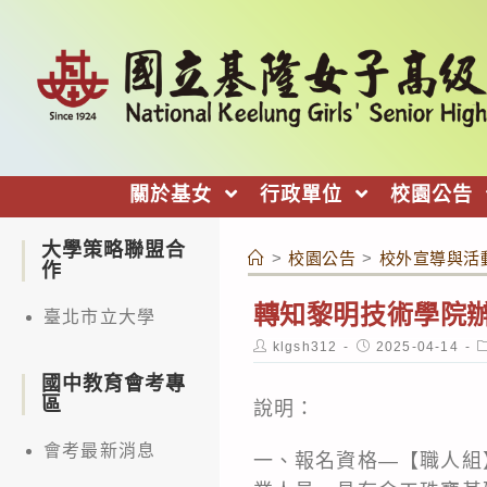
跳
轉
至
主
要
內
關於基女
行政單位
校園公告
容
大學策略聯盟合
>
校園公告
>
校外宣導與活
作
轉知黎明技術學院辦
臺北市立大學
Post
Post
P
klgsh312
2025-04-14
author:
published:
c
國中教育會考專
區
說明：
會考最新消息
一、報名資格—【職人組