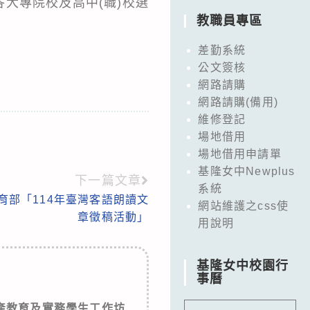
大專院校及高中(職)校選
教職員專區
差勤系統
公文簽核
網路請購
網路請購(備用)
維修登記
場地借用
場地借用申請單
基隆女中Newplus
下一篇文章
系統
育部「114年臺灣客語朗讀文
網站維護之css使
章徵稿活動」
用說明
基隆女中校園行
事曆
資產教育及實務學生工作坊