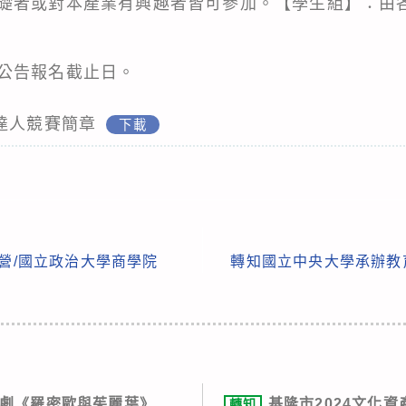
礎者或對本產業有興趣者皆可參加。【學生組】：由各
公告報名截止日。
金工達人競賽簡章
下載
驗營/國立政治大學商學院
轉知國立中央大學承辦教
劇《羅密歐與茱麗葉》
基隆市2024文化
轉知