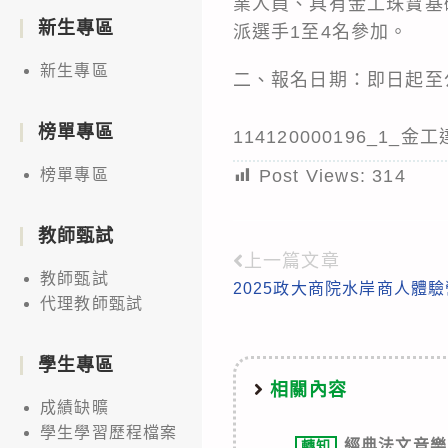
業人員、具有金工珠寶基
新生專區
派選手1至4名參加。
新生專區
二、報名日期：即日起至
榜單專區
114120000196_1_
Post Views:
314
榜單專區
教師甄試
上一篇文章
Read
教師甄試
2025政大商院水岸商人體
more
代理教師甄試
articles
學生專區
相關內容
成績缺曠
學生學習歷程檔案
經典法文音樂
轉知