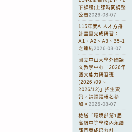
114-2重補修(1下、2
下課程)上課時間調整
公告
2026-08-07
115年度AI人才方舟
計畫需完成研習：
A1、A2、A3、B5-1
之連結
2026-08-07
國立中山大學外國語
文教學中心「2026年
語文能力研習班
(2026 /09 ~
2026/12)」招生資
訊，請踴躍報名參
加。
2026-08-07
檢送「環境部第1屆
高級中等學校內永續
部門養成培力計