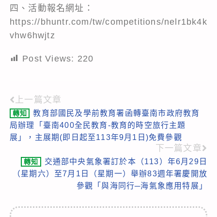
四、活動報名網址：
https://bhuntr.com/tw/competitions/nelr1bk4k
vhw6hwjtz
Post Views:
220
上一篇文章
Read
教育部國民及學前教育署函轉臺南市政府教育
轉知
more
局辦理「臺南400全民教育-教育的時空旅行主題
articles
展」，主展期(即日起至113年9月1日)免費參觀
下一篇文章
交通部中央氣象署訂於本（113）年6月29日
轉知
（星期六）至7月1日（星期一）舉辦83週年署慶開放
參觀「與海同行─海氣象應用特展」