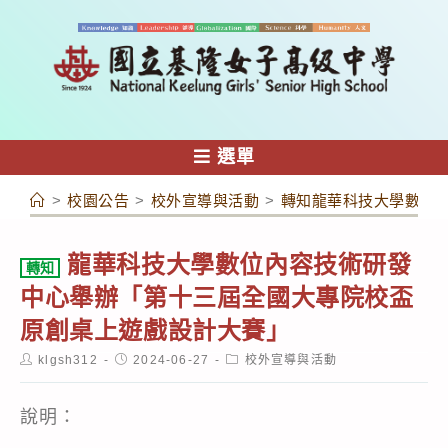
跳
轉
至
主
要
內
選單
容
>
校園公告
>
校外宣導與活動
>
轉知龍華科技大學數位
龍華科技大學數位內容技術研發
轉知
中心舉辦「第十三屆全國大專院校盃
原創桌上遊戲設計大賽」
Post
Post
Post
klgsh312
2024-06-27
校外宣導與活動
author:
published:
category:
說明：