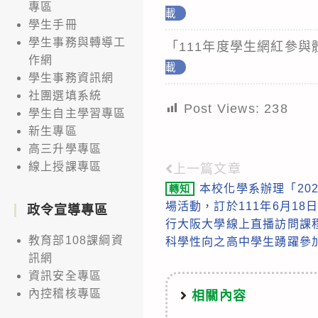
專區
載
學生手冊
學生事務與轉導工
「111年度學生網紅參與
作網
載
學生事務資訊網
社團選填系統
Post Views:
238
學生自主學習專區
新生專區
高三升學專區
線上授課專區
上一篇文章
Read
本校化學系辦理「20
轉知
more
場活動，訂於111年6月18日(
政令宣導專區
articles
行大阪大學線上直播訪問課
教育部108課綱資
科學性向之高中學生踴躍參
訊網
資訊安全專區
內控稽核專區
相關內容