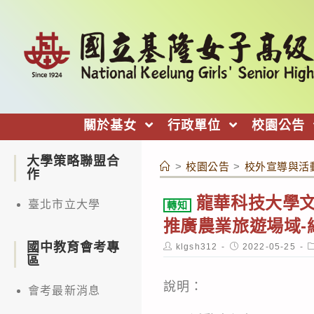
跳
轉
至
主
要
內
關於基女
行政單位
校園公告
容
大學策略聯盟合
>
校園公告
>
校外宣導與活
作
龍華科技大學文
臺北市立大學
轉知
推廣農業旅遊場域-網
國中教育會考專
Post
Post
P
klgsh312
2022-05-25
author:
published:
c
區
說明：
會考最新消息