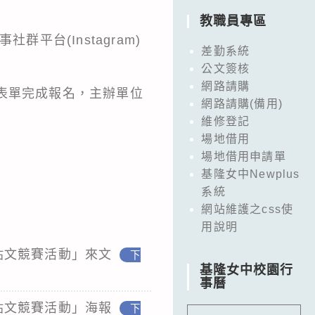
教職員專區
平台(Instagram)
差勤系統
公文簽核
網路請購
上表單完成報名，主辦單位
網路請購(備用)
維修登記
場地借用
場地借用申請單
基隆女中Newplus
系統
網站維護之css使
用說明
m貼文競賽活動」來文
下
基隆女中校園行
事曆
m貼文競賽活動」海報
下