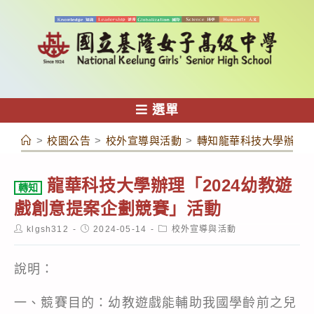
跳
轉
至
主
要
內
選單
容
>
校園公告
>
校外宣導與活動
>
轉知龍華科技大學辦理「
龍華科技大學辦理「2024幼教遊
轉知
戲創意提案企劃競賽」活動
Post
Post
Post
klgsh312
2024-05-14
校外宣導與活動
author:
published:
category:
說明：
一、競賽目的：幼教遊戲能輔助我國學齡前之兒