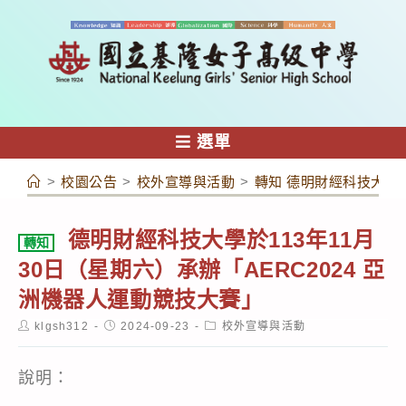
跳
轉
至
主
要
內
選單
容
>
校園公告
>
校外宣導與活動
>
轉知 德明財經科技大學於
德明財經科技大學於113年11月
轉知
30日（星期六）承辦「AERC2024 亞
洲機器人運動競技大賽」
Post
Post
Post
klgsh312
2024-09-23
校外宣導與活動
author:
published:
category:
說明：