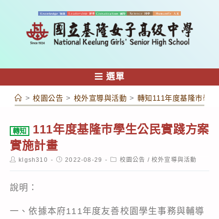
跳
轉
至
主
要
內
選單
容
>
校園公告
>
校外宣導與活動
>
轉知111年度基隆巿學
111年度基隆巿學生公民實踐方案
轉知
實施計畫
Post
Post
Post
klgsh310
2022-08-29
校園公告
/
校外宣導與活動
author:
published:
category:
說明：
一、依據本府111年度友善校園學生事務與輔導