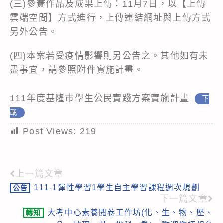
(三)參賽作品及成果上傳：11月7日，以【上傳
雲端空間】方式進行，上傳連結網址與上傳方式
另外公告。
(四)本案若受疫情影響則另公告之。其他如有未
盡事宜，請參照附件實施計畫。
111年度基隆巿學生公民實踐方案實施計畫
下
載
Post Views:
219
上一篇文章
Read
111-1彈性學習1學生自主學習課程週次規劃
公告
more
下一篇文章
articles
大考中心素養閱卷工作坊(化、生、物、歷、
轉知