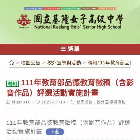
跳
轉
至
主
要
內
選單
容
>
校園公告
>
校外宣導與活動
>
轉知111年教育部品德
111年教育部品德教育徵稿（含影
轉知
音作品）評選活動實施計畫
Post
Post
Post
klgsh310
2022-07-13
校園公告
/
校外宣導與活動
author:
published:
category:
111年教育部品德教育徵稿（含影音作品）評選
活動實施計畫
下載