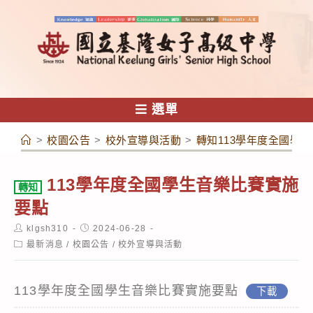
跳
轉
至
主
要
內
選單
容
>
校園公告
>
校外宣導與活動
>
轉知113學年度全國學
113學年度全國學生音樂比賽實施
轉知
要點
Post
Post
klgsh310
2024-06-28
author:
published:
Post
最新消息
/
校園公告
/
校外宣導與活動
category:
113學年度全國學生音樂比賽實施要點
下載