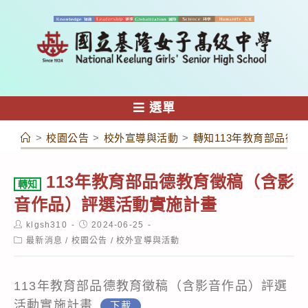
跳
轉
至
主
要
內
選單
容
>
校園公告
>
校外宣導與活動
>
轉知113年教育部品德
113年教育部品德教育徵稿（含影
轉知
音作品）評選活動實施計畫
Post
Post
klgsh310
2024-06-25
author:
published:
Post
最新消息
/
校園公告
/
校外宣導與活動
category:
113年教育部品德教育徵稿（含影音作品）評選
活動實施計畫
下載