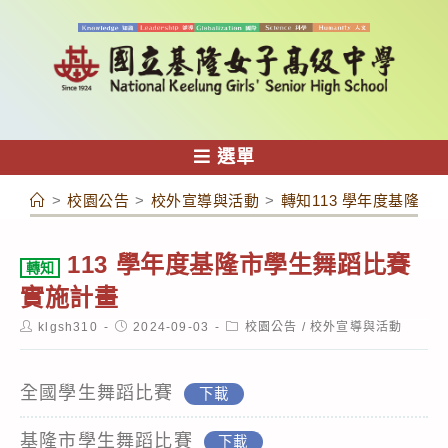
跳
轉
至
主
要
內
選單
容
>
校園公告
>
校外宣導與活動
>
轉知113 學年度基隆
113 學年度基隆市學生舞蹈比賽
轉知
實施計畫
Post
Post
Post
klgsh310
2024-09-03
校園公告
/
校外宣導與活動
author:
published:
category:
全國學生舞蹈比賽
下載
基隆市學生舞蹈比賽
下載