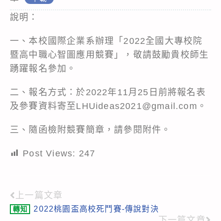
說明：
一、本校國際企業系辦理「2022全國大專校院
暨高中職心智圖應用競賽」，敬請鼓勵貴校師生
踴躍報名參加。
二、報名方式：於2022年11月25日前將報名表
及參賽資料寄至LHUideas2021@gmail.com。
三、隨函檢附競賽簡章，請參閱附件。
Post Views:
247
上一篇文章
Read
2022桃園盃高校死鬥賽-傳說對決
轉知
more
下一篇文章