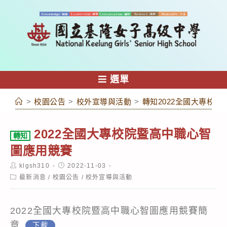
跳
轉
至
主
要
內
選單
容
>
校園公告
>
校外宣導與活動
>
轉知2022全國大專校
2022全國大專校院暨高中職心智
轉知
圖應用競賽
Post
Post
klgsh310
2022-11-03
author:
published:
Post
最新消息
/
校園公告
/
校外宣導與活動
category:
2022全國大專校院暨高中職心智圖應用競賽簡
章
下載