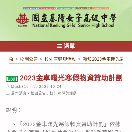
跳
轉
至
主
要
內
選單
容
>
校園公告
>
校外宣導與活動
>
轉知2023金車曙光寒假
2023金車曙光寒假物資贊助計劃
轉知
Post
Post
klgsh310
2022-10-24
author:
published:
Post
最新消息
/
校園公告
/
校外宣導與活動
category:
說明：
一、「2023金車曙光寒假物資贊助計劃」依據