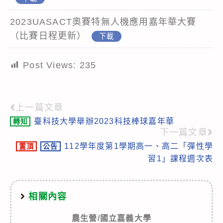
2023UASACT奧賽特無人機應用嘉年華大賽
（比賽日程更新）
下載
Post Views:
235
上一篇文章
Read
臺科技大學舉辦2023科技棒球嘉年華
轉知
more
下一篇文章
articles
112學年度第1學期高一、高二「彈性學
置頂
公告
習1」課程週次表
相關內容
農生營/國立嘉義大學