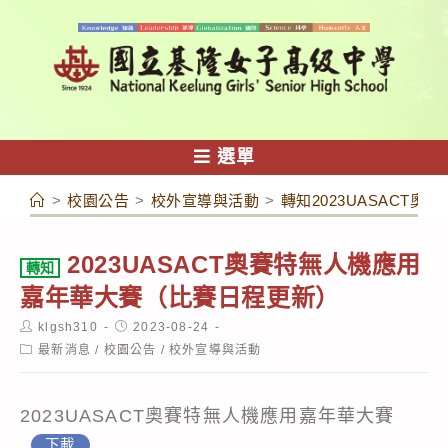
跳
轉
至
主
要
內
選單
容
>
校園公告
>
校外宣導與活動
>
轉知2023UASACT
2023UASACT奧賽特無人機應用
轉知
嘉年華大賽（比賽日程更新）
Post
Post
klgsh310
2023-08-24
author:
published:
Post
最新消息
/
校園公告
/
校外宣導與活動
category:
2023UASACT奧賽特無人機應用嘉年華大賽
下載