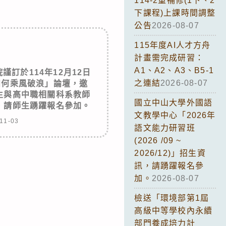
114-2重補修(1下、2
下課程)上課時間調整
公告
2026-08-07
115年度AI人才方舟
計畫需完成研習：
A1、A2、A3、B5-1
訂於114年12月12日
之連結
2026-08-07
如何乘風破浪」論壇，邀
生與高中職相關科系教師
國立中山大學外國語
，請師生踴躍報名參加。
文教學中心「2026年
11-03
語文能力研習班
(2026 /09 ~
2026/12)」招生資
訊，請踴躍報名參
加。
2026-08-07
檢送「環境部第1屆
高級中等學校內永續
部門養成培力計