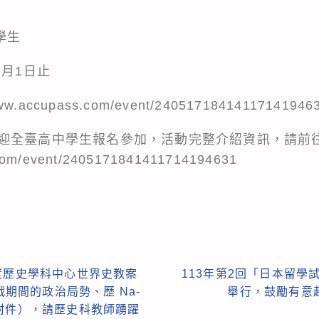
）
學生
7月1日止
.accupass.com/event/24051718414117141946
迎全臺高中學生報名參加，活動完整介紹資訊，請前
.com/event/2405171841411714194631
度歷史學科中心世界史教案
113年第2回「日本留學試
戰期間的政治局勢、歷 Na-
舉行，鼓勵有意
附件），請歷史科教師踴躍