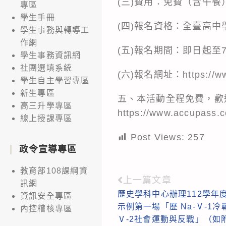
(三)費用：免費（含午餐
專區
學生手冊
(四)報名資格：全臺高中
學生事務與轉導工
作網
(五)報名期間：即日起至
學生事務資訊網
社團選填系統
(六)報名網址：https://www
學生自主學習專區
新生專區
五、本活動全程免費，歡
高三升學專區
https://www.accupass
線上授課專區
Post Views:
257
政令宣導專區
教育部108課綱資
上一篇文章
Read
訊網
歷史學科中心辦理112學年
資訊安全專區
more
示例第一場「歷 Na-Ⅴ-1冷
內控稽核專區
articles
Ⅴ-2社會運動與反戰」（如