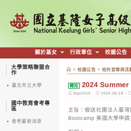
跳
轉
至
主
要
內
關於基女
行政單位
校園公告
容
大學策略聯盟合
>
校園公告
>
校外宣導與活
作
2024 Summ
臺北市立大學
轉知
Post
Post
P
klgsh310
2024-06-26
author:
published:
c
國中教育會考專
區
主旨：檢送社團法人臺灣國
Bootcamp 美國大
會考最新消息