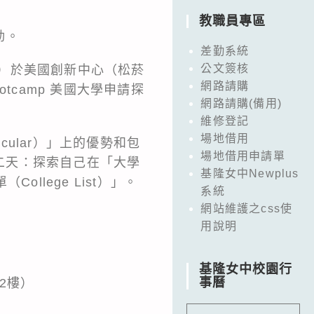
教職員專區
動。
差勤系統
公文簽核
T）於美國創新中心（松菸
網路請購
otcamp 美國大學申請探
網路請購(備用)
維修登記
場地借用
cular）」上的優勢和包
場地借用申請單
；第二天：探索自己在「大學
基隆女中Newplus
ollege List）」。
系統
網站維護之css使
用說明
基隆女中校園行
事曆
2樓）