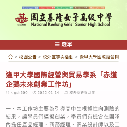
跳
轉
至
主
要
內
選單
容
>
校園公告
>
校外宣導與活動
>
逢甲大學國際經營與貿
逢甲大學國際經營與貿易學系「赤道
企鵝未來創業工作坊」
Post
Post
Post
klgsh600
2022-01-14
校外宣導與活動
author:
published:
category:
一、本工作坊主要為引導高中生根據性向測驗的
結果，讓學員們模擬創業，學員們有機會在團隊
內擔任產品經理、商務經理、商業設計師以及工