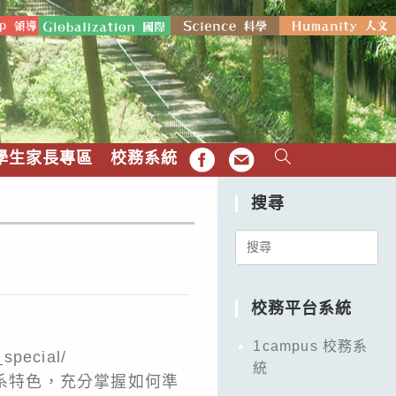
學生家長專區
校務系統
FB
EMAIL
搜尋
Search
for:
校務平台系統
1campus 校務系
_special/
統
學系特色，充分掌握如何準