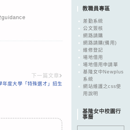
教職員專區
12guidance
差勤系統
公文簽核
網路請購
網路請購(備用)
維修登記
場地借用
場地借用申請單
基隆女中Newplus
下一篇文章
系統
2學年度大學「特殊選才」招生
網站維護之css使
用說明
基隆女中校園行
事曆