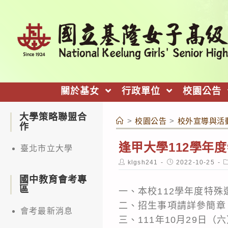
跳
轉
至
主
要
內
關於基女
行政單位
校園公告
容
大學策略聯盟合
>
校園公告
>
校外宣導與活
作
逢甲大學112學年
臺北市立大學
Post
Post
P
klgsh241
2022-10-25
author:
published:
c
國中教育會考專
區
一、本校112學年度特殊
二、招生事項請詳參簡章
會考最新消息
三、111年10月29