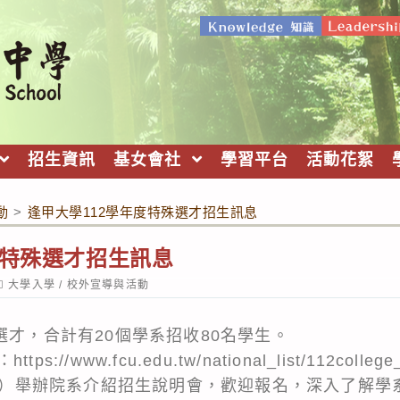
招生資訊
基女會社
學習平台
活動花絮
動
>
逢甲大學112學年度特殊選才招生訊息
度特殊選才招生訊息
ost
大學入學
/
校外宣導與活動
ategory:
選才，合計有20個學系招收80名學生。
：
https://www.fcu.edu.tw/national_list/112college
日（六）舉辦院系介紹招生說明會，歡迎報名，深入了解