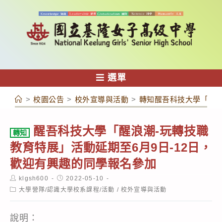
跳
轉
至
主
要
內
選單
容
>
校園公告
>
校外宣導與活動
>
轉知醒吾科技大學「醒浪
醒吾科技大學「醒浪潮-玩轉技職
轉知
教育特展」活動延期至6月9日-12日，
歡迎有興趣的同學報名參加
Post
Post
klgsh600
2022-05-10
author:
published:
Post
大學營隊/認識大學校系課程/活動
/
校外宣導與活動
category:
說明：