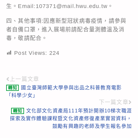
生。Email:107371@mail.hwu.edu.tw。
四、其他事項:因應新型冠狀病毒疫情，請參與
者自備口罩，進入展場前請配合量測體溫及消
毒，敬請配合。
Post Views:
224
上一篇文章
Read
國立臺灣師範大學參與出品之科普教育電影
轉知
more
「科學少女」
articles
下一篇文章
文化部文化資產局111年預計開辦10梯次職涯
轉知
探索及實作體驗課程暨文化資產修復產業實習資料，
鼓勵有興趣的老師及學生報名參加