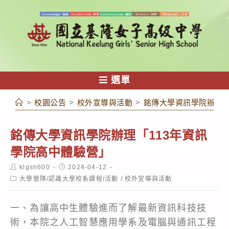
跳
轉
至
主
要
內
選單
容
>
校園公告
>
校外宣導與活動
>
銘傳大學資訊學院辦理「
銘傳大學資訊學院辦理「113年資訊
學院高中體驗營」
Post
Post
klgsh600
2024-04-12
author:
published:
Post
大學營隊/認識大學校系課程/活動
/
校外宣導與活動
category:
一、為讓高中生體驗進而了解最新資訊科技技
術，本院之人工智慧應用學系及電腦與通訊工程