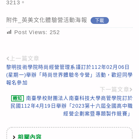
3213。
附件_英美文化體驗營活動海報
下載
Post Views:
252
上一篇文章
Read
黎明技術學院時尚經營管理系謹訂於112年02月06日
more
(星期一)舉辦「時尚世界體驗冬令營」活動，歡迎同學
articles
報名參加
下一篇文章
南臺學校財團法人南臺科技大學商管學院訂於
轉知
民國112年4月19日舉辦「2023第十六屆全國高中職
經營企劃案暨專題製作競賽」
相關內容