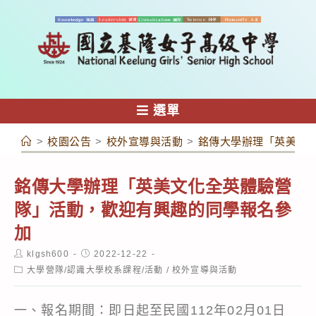
跳
轉
至
主
要
內
選單
容
>
校園公告
>
校外宣導與活動
>
銘傳大學辦理「英美文
銘傳大學辦理「英美文化全英體驗營
隊」活動，歡迎有興趣的同學報名參
加
Post
Post
klgsh600
2022-12-22
author:
published:
Post
大學營隊/認識大學校系課程/活動
/
校外宣導與活動
category:
一、報名期間：即日起至民國112年02月01日