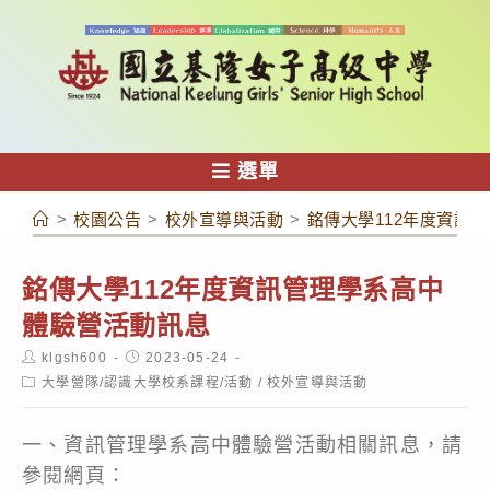
跳
轉
至
主
要
內
選單
容
>
校園公告
>
校外宣導與活動
>
銘傳大學112年度資訊
銘傳大學112年度資訊管理學系高中
體驗營活動訊息
Post
Post
klgsh600
2023-05-24
author:
published:
Post
大學營隊/認識大學校系課程/活動
/
校外宣導與活動
category:
一、資訊管理學系高中體驗營活動相關訊息，請
參閱網頁：