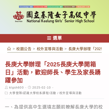
跳
轉
至
主
要
內
選單
容
>
校園公告
>
校外宣導與活動
>
長庚大學辦理「2025
長庚大學辦理「2025長庚大學開箱
日」活動，歡迎師長、學生及家長踴
躍參加
Post
Post
klgsh600
2025-02-10
author:
published:
Post
大學營隊/認識大學校系課程/活動
/
校外宣導與活動
category:
一、為提供高中生選填志願前瞭解長庚大學的校