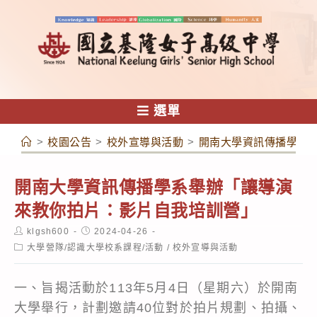
跳
轉
至
主
要
內
選單
容
>
校園公告
>
校外宣導與活動
>
開南大學資訊傳播學系
開南大學資訊傳播學系舉辦「讓導演
來教你拍片：影片自我培訓營」
Post
Post
klgsh600
2024-04-26
author:
published:
Post
大學營隊/認識大學校系課程/活動
/
校外宣導與活動
category:
一、旨揭活動於113年5月4日（星期六）於開南
大學舉行，計劃邀請40位對於拍片規劃、拍攝、