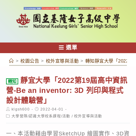
跳
轉
至
主
要
內
選單
容
>
校園公告
>
校外宣導與活動
>
轉知靜宜大學「2022第19
靜宜大學「2022第19屆高中資訊
轉知
營-Be an inventor: 3D 列印與程式
設計體驗營」
Post
Post
klgsh600
2022-04-01
author:
published:
Post
大學營隊/認識大學校系課程/活動
/
校外宣導與活動
category:
一、本活動藉由學習SketchUp 繪圖實作、3D資