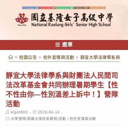
跳
轉
至
主
要
內
選單
容
>
校園公告
>
校外宣導與活動
>
靜宜大學法律學系與財
靜宜大學法律學系與財團法人民間司
法改革基金會共同辦理暑期學生【性
不性由你—性別溫差上訴中！】營隊
活動
Post
Post
klgsh600
2026-04-14
author:
published:
Post
大學營隊/認識大學校系課程/活動
/
校外宣導與活動
category: