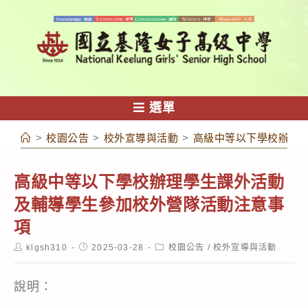
跳
轉
至
主
要
內
選單
容
>
校園公告
>
校外宣導與活動
>
高級中等以下學校辦理
高級中等以下學校辦理學生課外活動
及輔導學生參加校外營隊活動注意事
項
Post
Post
Post
klgsh310
2025-03-28
校園公告
/
校外宣導與活動
author:
published:
category:
說明：