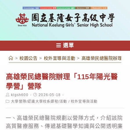
跳
轉
至
主
要
內
選單
容
>
校園公告
>
校外宣導與活動
>
高雄榮民總醫院辦理「1
高雄榮民總醫院辦理「115年陽光醫
學營」營隊
Post
Post
klgsh600
2026-05-18
author:
published:
Post
大學營隊/認識大學校系課程/活動
/
校外宣導與活動
category:
一、高雄榮民總醫院規劃以營隊方式，介紹該院
高質醫療服務、傳遞基礎醫學知識與公開透明廉