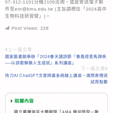
07-312-1101分機2109洽詢，或是寄送電子郵
件至enr@kmu.edu.tw (主旨請標註「2024高中
生物科技研習營」)。
Post Views:
228
上一篇文章
Read
國家圖書館舉辦「2024春天讀詩節『春風得意馬蹄疾
more
──以詩歌解鎖人生成就』系列講座」
articles
下一篇文章
快刀AI ChatGPT文章辨識系統線上講座，填問券贈送
試用點數
相關內容
國立臺灣海洋大學辦理「AMA 幾何造型－數