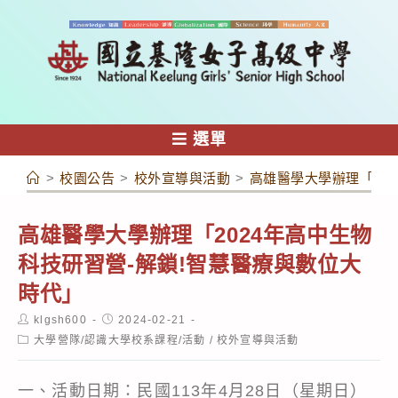
跳
轉
至
主
要
內
選單
容
>
校園公告
>
校外宣導與活動
>
高雄醫學大學辦理「20
高雄醫學大學辦理「2024年高中生物
科技研習營-解鎖!智慧醫療與數位大
時代」
Post
Post
klgsh600
2024-02-21
author:
published:
Post
大學營隊/認識大學校系課程/活動
/
校外宣導與活動
category:
一、活動日期：民國113年4月28日（星期日）