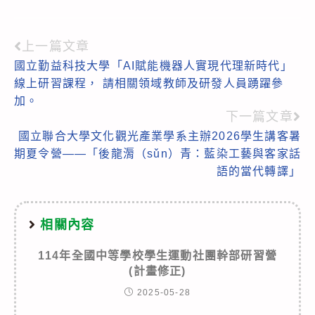
上一篇文章
Read
國立勤益科技大學「AI賦能機器人實現代理新時代」
more
線上研習課程， 請相關領域教師及研發人員踴躍參
articles
加。
下一篇文章
國立聯合大學文化觀光產業學系主辦2026學生講客暑
期夏令營——「後龍漘（sǔn）青：藍染工藝與客家話
語的當代轉譯」
相關內容
114年全國中等學校學生運動社團幹部研習營
(計畫修正)
2025-05-28