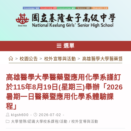
跳
轉
至
主
要
內
選單
容
>
校園公告
>
校外宣導與活動
>
高雄醫學大學醫藥暨應用化
高雄醫學大學醫藥暨應用化學系謹訂
於115年8月19日(星期三)舉辦「2026
暑期一日醫藥暨應用化學系體驗課
程」
Post
Post
klgsh600
2026-07-02
author:
published:
Post
大學營隊/認識大學校系課程/活動
/
校外宣導與活動
category: